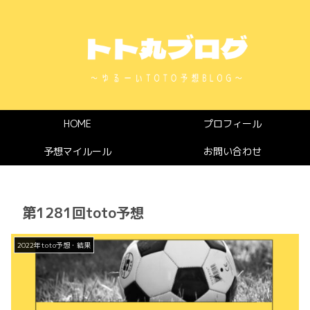
HOME
プロフィール
予想マイルール
お問い合わせ
第1281回toto予想
2022年toto予想・結果