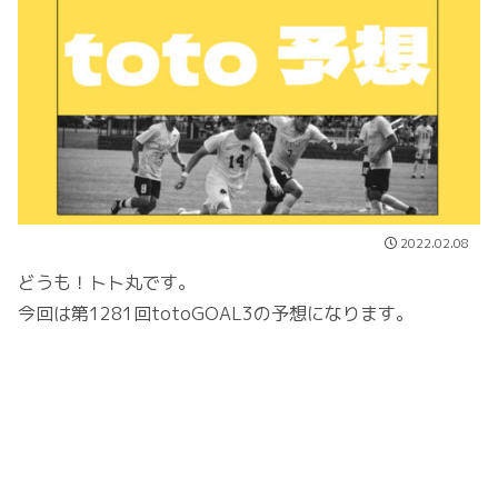
2022.02.08
どうも！トト丸です。
今回は第1281回totoGOAL3の予想になります。