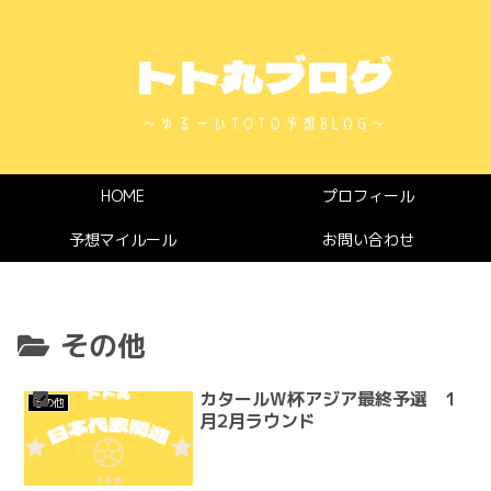
HOME
プロフィール
予想マイルール
お問い合わせ
その他
カタールW杯アジア最終予選 1
その他
月2月ラウンド