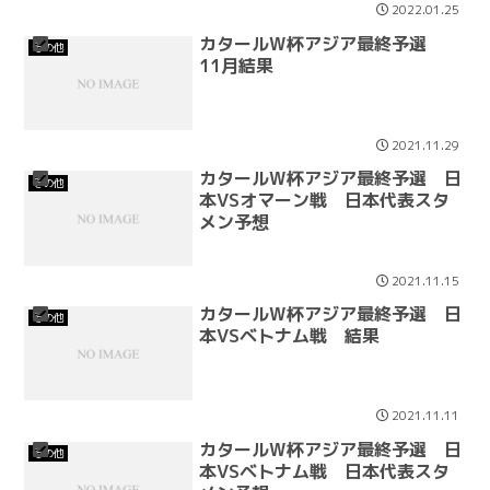
2022.01.25
カタールW杯アジア最終予選
その他
11月結果
2021.11.29
カタールW杯アジア最終予選 日
その他
本VSオマーン戦 日本代表スタ
メン予想
2021.11.15
カタールW杯アジア最終予選 日
その他
本VSベトナム戦 結果
2021.11.11
カタールW杯アジア最終予選 日
その他
本VSベトナム戦 日本代表スタ