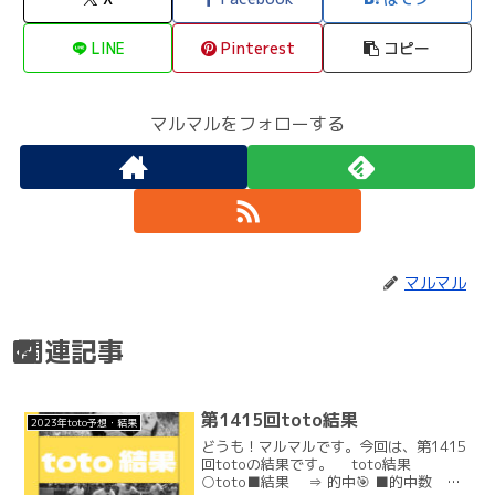
LINE
Pinterest
コピー
マルマルをフォローする
マルマル
関連記事
第1415回toto結果
2023年toto予想・結果
どうも！マルマルです。今回は、第1415
回totoの結果です。 toto結果
○toto■結果 ⇒ 的中🎯 ■的中数