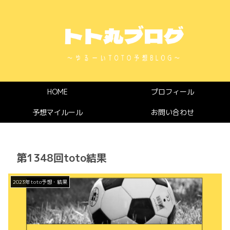
HOME
プロフィール
予想マイルール
お問い合わせ
第1348回toto結果
2023年toto予想・結果