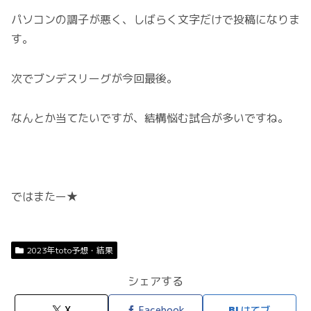
パソコンの調子が悪く、しばらく文字だけで投稿になりま
す。
次でブンデスリーグが今回最後。
なんとか当てたいですが、結構悩む試合が多いですね。
ではまたー★
2023年toto予想・結果
シェアする
X
Facebook
はてブ