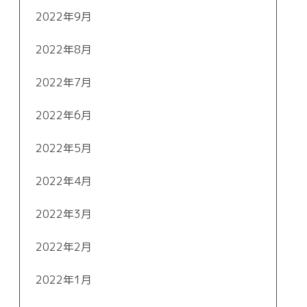
2022年9月
2022年8月
2022年7月
2022年6月
2022年5月
2022年4月
2022年3月
2022年2月
2022年1月