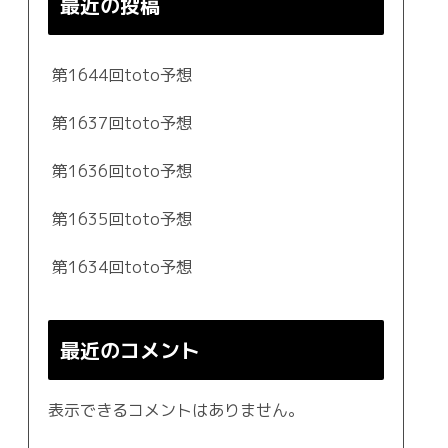
最近の投稿
第1644回toto予想
第1637回toto予想
第1636回toto予想
第1635回toto予想
第1634回toto予想
最近のコメント
表示できるコメントはありません。