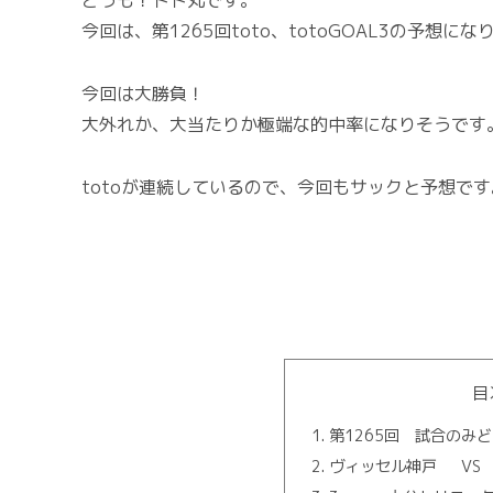
どうも！トト丸です。
今回は、第1265回toto、totoGOAL3の予想にな
今回は大勝負！
大外れか、大当たりか極端な的中率になりそうです
totoが連続しているので、今回もサックと予想です
目
第1265回 試合のみ
ヴィッセル神戸 VS