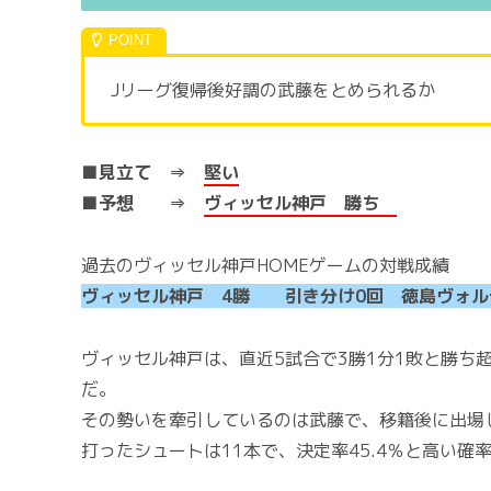
Jリーグ復帰後好調の武藤をとめられるか
■見立て ⇒
堅い
■予想 ⇒
ヴィッセル神戸 勝ち
過去のヴィッセル神戸HOMEゲームの対戦成績
ヴィッセル神戸 4勝 引き分け0回 徳島ヴォル
ヴィッセル神戸は、直近5試合で3勝1分1敗と勝ち
だ。
その勢いを牽引しているのは武藤で、移籍後に出場し
打ったシュートは11本で、決定率45.4％と高い確