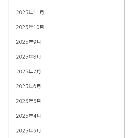
2025年11月
2025年10月
2025年9月
2025年8月
2025年7月
2025年6月
2025年5月
2025年4月
2025年3月