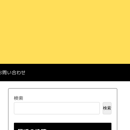
お問い合わせ
検索
検索