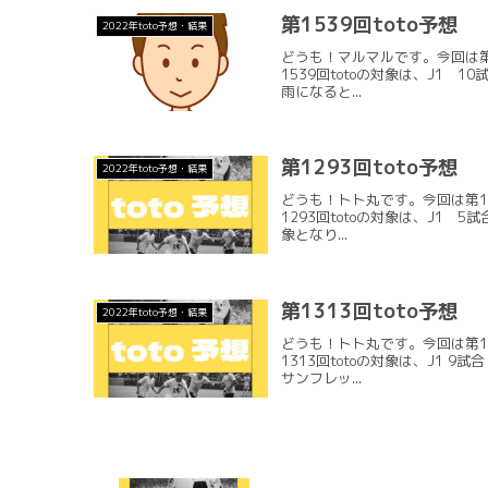
第1539回toto予想
2022年toto予想・結果
どうも！マルマルです。今回は第1539
1539回totoの対象は、J1 
雨になると...
第1293回toto予想
2022年toto予想・結果
どうも！トト丸です。今回は第1293回t
1293回totoの対象は、J1
象となり...
第1313回toto予想
2022年toto予想・結果
どうも！トト丸です。今回は第1313回
1313回totoの対象は、J1 
サンフレッ...