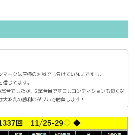
ンマークは直帰の対戦でも負けていないですし、
と信じてます。
い試合でしたが、2試合目ですこしコンディションも良くな
は大波乱の勝利のダブルで勝負します！