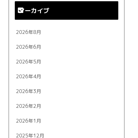
アーカイブ
2026年8月
2026年6月
2026年5月
2026年4月
2026年3月
2026年2月
2026年1月
2025年12月