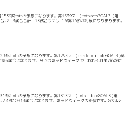
回totoの予想になります。第1539回 ( toto,totoGOAL3 )第
10試合J2 3試合合計 13試合今回はJ1が第16節が対象になりまります。
otoの予想になります。第1293回 ( minitoto + totoGOAL3 )第
 5試合計5試合になります。今回はミッドウィークに行われるJ1第7節が対
totoの予想になります。第1313回 ( toto + totoGOAL3 )第
9試合 J2 4試合計13試合になります。ミッドウィークの開催です。G大阪と