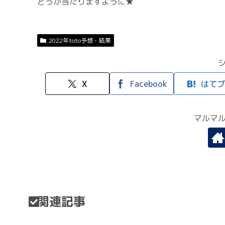
どうか当たりますように★
2022年toto予想・結果
X
Facebook
はてブ
マルマ
関連記事