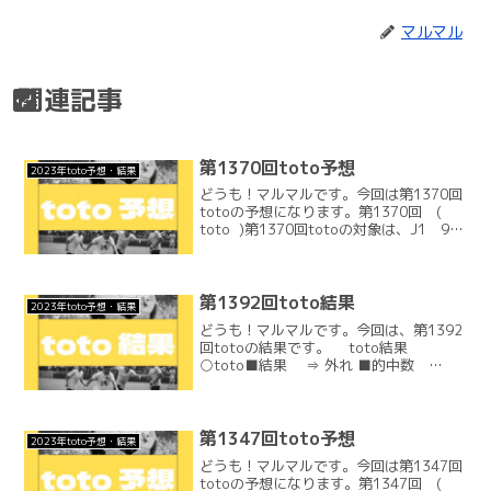
マルマル
関連記事
第1370回toto予想
2023年toto予想・結果
どうも！マルマルです。今回は第1370回
totoの予想になります。第1370回 (
toto )第1370回totoの対象は、J1 9試
試J2 4試合計13試合になります。第15
節が対象の今回。好調コンサドーレ札幌
VS名古屋グランパス戦は...
第1392回toto結果
2023年toto予想・結果
どうも！マルマルです。今回は、第1392
回totoの結果です。 toto結果
○toto■結果 ⇒ 外れ ■的中数
⇒ 3 / 13 ＝ 10個外れ ■1392
回当選金額1等 0円 0口2等 3,056,190
円 6口3等 103,8...
第1347回toto予想
2023年toto予想・結果
どうも！マルマルです。今回は第1347回
totoの予想になります。第1347回 (