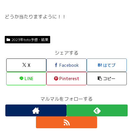
どうか当たりますように！！
2023年toto予想・結果
シェアする
X
Facebook
はてブ
LINE
Pinterest
コピー
マルマルをフォローする