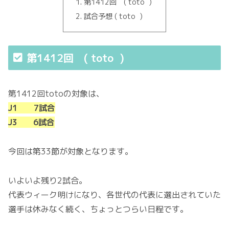
第1412回 ( toto )
試合予想 ( toto )
第1412回 ( toto )
第1412
回totoの対象は、
J1 7試合
J3
6試合
今回は第33節が対象となります。
いよいよ残り2試合。
代表ウィーク明けになり、各世代の代表に選出されていた
選手は休みなく続く、ちょっとつらい日程です。