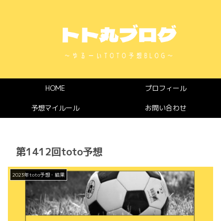
HOME
プロフィール
予想マイルール
お問い合わせ
第1412回toto予想
2023年toto予想・結果