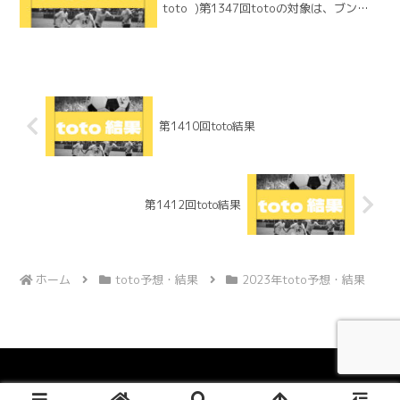
toto )第1347回totoの対象は、ブンデ
スリーガ 5試合計5試合になります。今
回はプレミアリーグがカップ戦のため対
象外で、ブンデスリーガのみとなり...
第1410回toto結果
第1412回toto結果
ホーム
toto予想・結果
2023年toto予想・結果