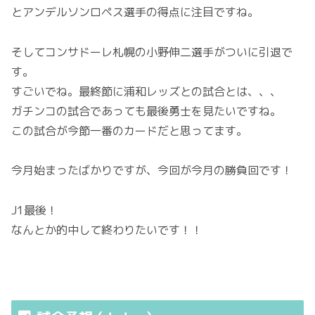
とアンデルソンロペス選手の得点に注目ですね。
そしてコンサドーレ札幌の小野伸二選手がついに引退で
す。
すごいでね。最終節に浦和レッズとの試合とは、、、
ガチンコの試合であっても最後勇士を見たいですね。
この試合が今節一番のカードだと思ってます。
今月始まったばかりですが、今回が今月の勝負回です！
J1最後！
なんとか的中して終わりたいです！！