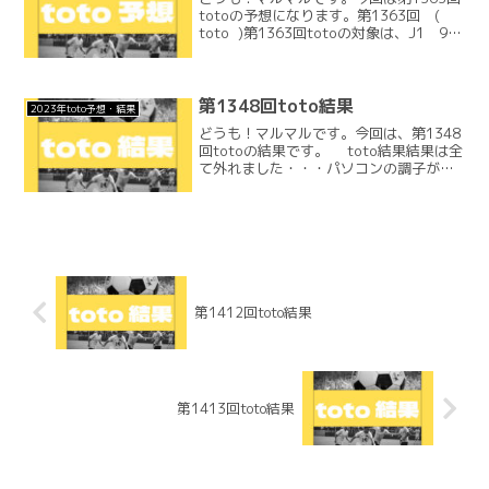
totoの予想になります。第1363回 (
toto )第1363回totoの対象は、J1 9試
試J2 4試合計13試合になります。第9節
が対象の今回。最近ボロボロなので今回
から買い方変更！高配当は...
第1348回toto結果
2023年toto予想・結果
どうも！マルマルです。今回は、第1348
回totoの結果です。 toto結果結果は全
て外れました・・・パソコンの調子が悪
く、しばらく文字だけで投稿になりま
す。次でブンデスリーグが今回最後。な
んとか当てたいですが、結構悩む試合が
多いですね。...
第1412回toto結果
第1413回toto結果