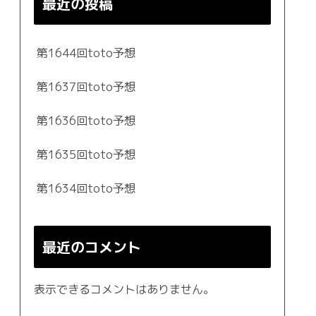
最近の投稿
第1644回toto予想
第1637回toto予想
第1636回toto予想
第1635回toto予想
第1634回toto予想
最近のコメント
表示できるコメントはありません。