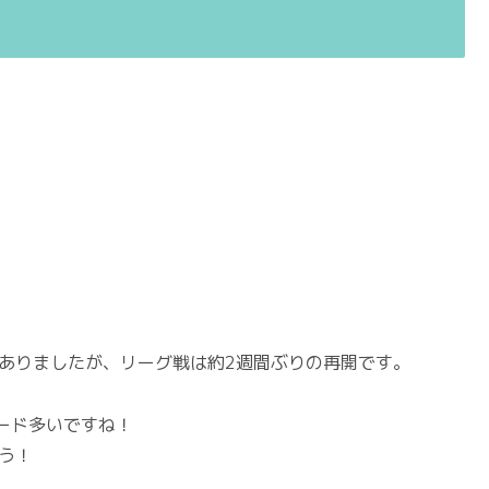
はありましたが、リーグ戦は約2週間ぶりの再開です。
ード多いですね！
う！