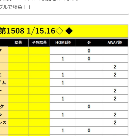
ブルで勝負！！