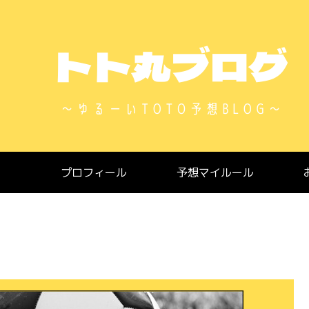
プロフィール
予想マイルール