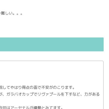
り難しい。。。
脱してやはり得点の面で不安がのこります。
が、ガラバオカップでリヴァプールを下すなど、力がある
。
今回はアーセナルが優勢とみてます。