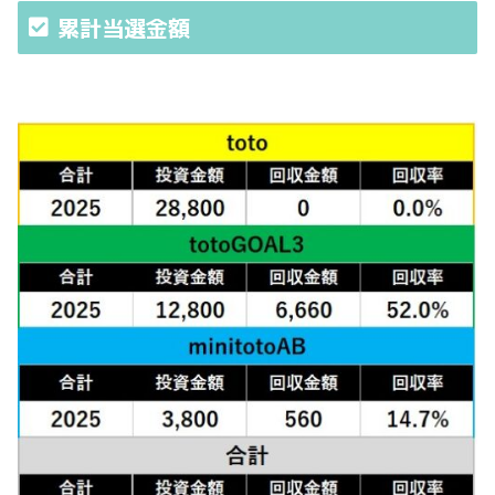
累計当選金額