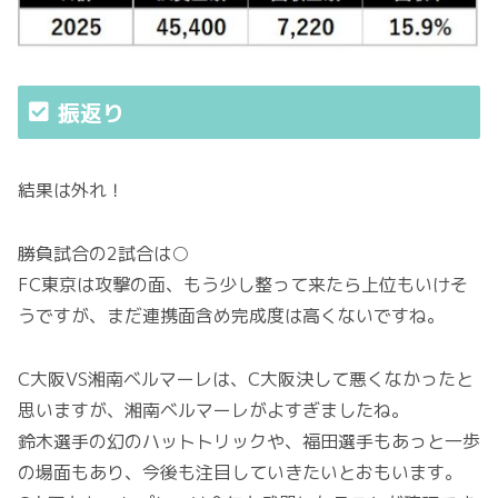
振返り
結果は外れ！
勝負試合の2試合は○
FC東京は攻撃の面、もう少し整って来たら上位もいけそ
うですが、まだ連携面含め完成度は高くないですね。
C大阪VS湘南ベルマーレは、C大阪決して悪くなかったと
思いますが、湘南ベルマーレがよすぎましたね。
鈴木選手の幻のハットトリックや、福田選手もあっと一歩
の場面もあり、今後も注目していきたいとおもいます。