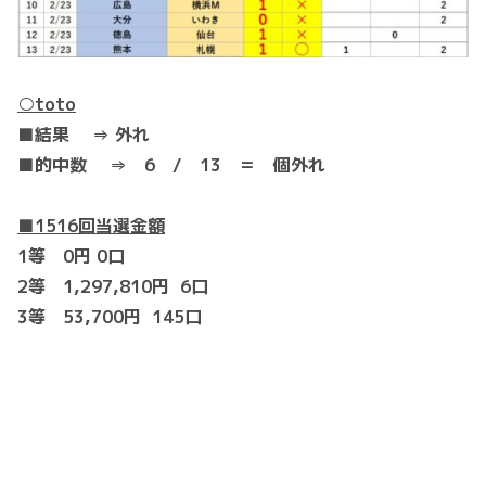
○toto
■結果
⇒ 外れ
■的中数
⇒ 6
/ 13 ＝
個外れ
■1516
回当選金額
1等 0円 0口
2等 1,297,810
円 6口
3等 53,700円 145
口