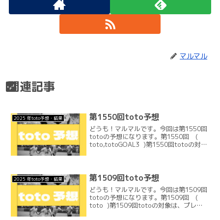
マルマル
関連記事
第1550回toto予想
2025 年toto予想・結果
どうも！マルマルです。今回は第1550回
totoの予想になります。第1550回 (
toto,totoGOAL3 )第1550回totoの対象
は、J1 9試合J2 4試合合計 13試合今回
はJ1が第22節が対象になりまります。浦
和レッズは...
第1509回toto予想
2025 年toto予想・結果
どうも！マルマルです。今回は第1509回
totoの予想になります。第1509回 (
toto )第1509回totoの対象は、プレミ
アムリーグ 5試合ブンデスリーグ 8