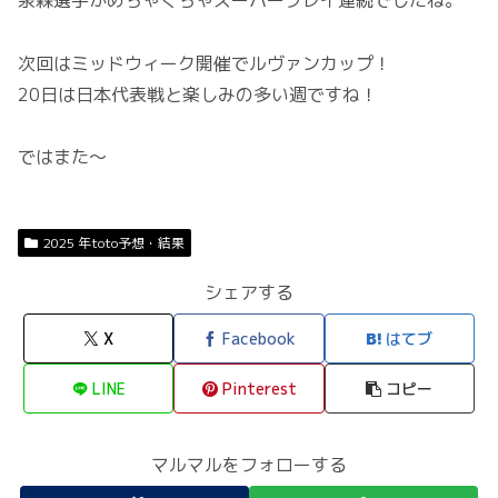
次回はミッドウィーク開催でルヴァンカップ！
20日は日本代表戦と楽しみの多い週ですね！
ではまた～
2025 年toto予想・結果
シェアする
X
Facebook
はてブ
LINE
Pinterest
コピー
マルマルをフォローする