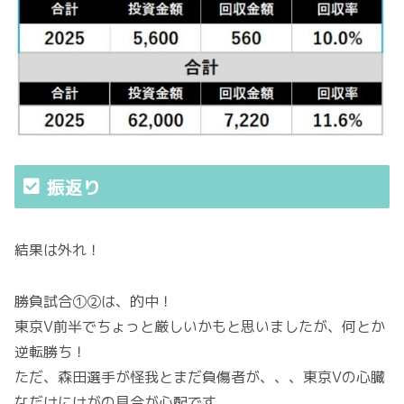
振返り
結果は外れ！
勝負試合①②は、的中！
東京V前半でちょっと厳しいかもと思いましたが、何とか
逆転勝ち！
ただ、森田選手が怪我とまだ負傷者が、、、東京Vの心臓
なだけにけがの具合が心配です。