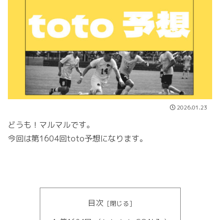
2026.01.23
どうも！マルマルです。
今回は第1604回toto予想になります。
目次