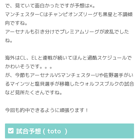
で、見ていて面白かったですが予想は×。
マンチェスターCはチャンピオンズリーグも黒星と不調傾
向ですね。
アーセナルも引き分けでプレミアムリーグが波乱でした
ね。
海外はCL、ELと連戦が続いてほんと過酷スケジュールで
かわいそうです。。。
が、今節もアーセナルVSマンチェスターUや佐野選手がい
るマインツと塩貝選手が移籍したウォルフスブルクの試合
など見所たくさんですね。
今回も的中できるように頑張ります！
試合予想 ( toto )