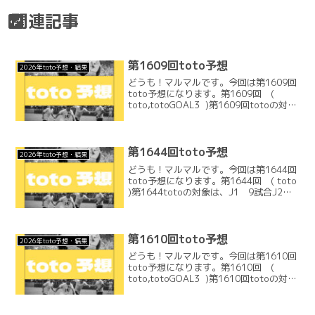
関連記事
第1609回toto予想
2026年toto予想・結果
どうも！マルマルです。今回は第1609回
toto予想になります。第1609回 (
toto,totoGOAL3 )第1609回totoの対象
は、J1WEST&EAST 試合
J2.3WEST&EAST 試合合計 13試合今
回は第2節が対象で...
第1644回toto予想
2026年toto予想・結果
どうも！マルマルです。今回は第1644回
toto予想になります。第1644回 ( toto
)第1644totoの対象は、J1 9試合J2 4
試合合計 13試合今回は第1節が対象で
す。いよいよ開幕！Wカップの余韻もま
だありますが、Jリーグが...
第1610回toto予想
2026年toto予想・結果
どうも！マルマルです。今回は第1610回
toto予想になります。第1610回 (
toto,totoGOAL3 )第1610回totoの対象
は、J1WEST&EAST 10試合
J2.3WEST&EAST 3試合合計 13試合
今回は第3節が...