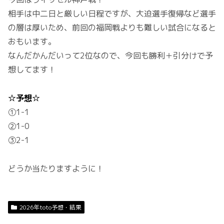
相手は中二日と厳しい日程ですが、大迫選手復帰など選手
の層は厚いため、前回の福岡戦よりも難しい試合になると
おもいます。
なんだかんだいって2位なので、今回も勝利＋引分けで予
想してます！
☆予想☆
①1-1
②1-0
③2-1
どうか当たりますように！
2026年toto予想・結果