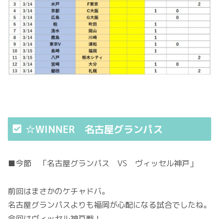
☆WINNER 名古屋グランパス
■今節 「名古屋グランパス VS ヴィッセル神戸」
前回はまさかのケチャドバ。
名古屋グランパスよりも福岡が心配になる試合でしたね。
今回はヴィッセル神戸戦！