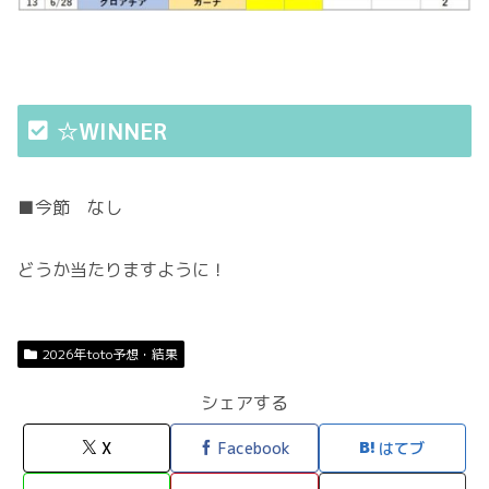
☆WINNER
■今節 なし
どうか当たりますように！
2026年toto予想・結果
シェアする
X
Facebook
はてブ