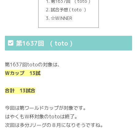
第1637回 ( toto )
試合予想 ( toto )
☆WINNER
第1637回 ( toto )
第1637
回totoの対象は、
Wカップ 13試
合計 13試合
今回は第ワールドカップが対象です。
はやくもＷ杯対象のtotoは終了。
次回は多分Jリーグの８月になりそうですね。